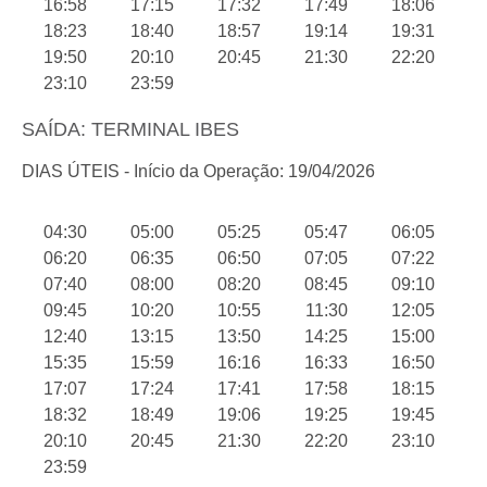
16:58
17:15
17:32
17:49
18:06
18:23
18:40
18:57
19:14
19:31
19:50
20:10
20:45
21:30
22:20
23:10
23:59
SAÍDA: TERMINAL IBES
DIAS ÚTEIS - Início da Operação: 19/04/2026
04:30
05:00
05:25
05:47
06:05
06:20
06:35
06:50
07:05
07:22
07:40
08:00
08:20
08:45
09:10
09:45
10:20
10:55
11:30
12:05
12:40
13:15
13:50
14:25
15:00
15:35
15:59
16:16
16:33
16:50
17:07
17:24
17:41
17:58
18:15
18:32
18:49
19:06
19:25
19:45
20:10
20:45
21:30
22:20
23:10
23:59