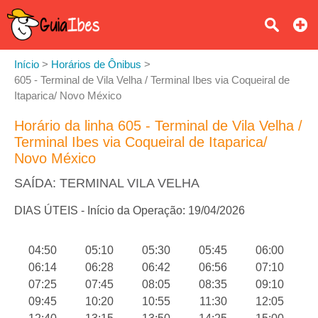
Início
>
Horários de Ônibus
>
605 - Terminal de Vila Velha / Terminal Ibes via Coqueiral de
Itaparica/ Novo México
Horário da linha 605 - Terminal de Vila Velha /
Terminal Ibes via Coqueiral de Itaparica/
Novo México
SAÍDA: TERMINAL VILA VELHA
DIAS ÚTEIS - Início da Operação: 19/04/2026
04:50
05:10
05:30
05:45
06:00
06:14
06:28
06:42
06:56
07:10
07:25
07:45
08:05
08:35
09:10
09:45
10:20
10:55
11:30
12:05