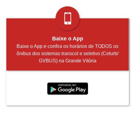
Baixe o App
Baixe o App e confira os horários de TODOS os
ônibus dos sistemas transcol e seletivo (Ceturb/
GVBUS) na Grande Vitória