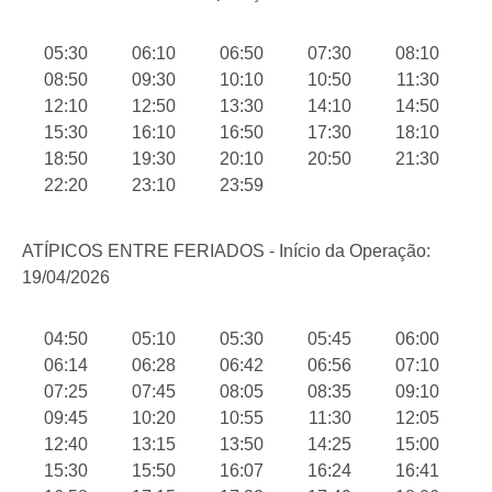
05:30
06:10
06:50
07:30
08:10
08:50
09:30
10:10
10:50
11:30
12:10
12:50
13:30
14:10
14:50
15:30
16:10
16:50
17:30
18:10
18:50
19:30
20:10
20:50
21:30
22:20
23:10
23:59
ATÍPICOS ENTRE FERIADOS - Início da Operação:
19/04/2026
04:50
05:10
05:30
05:45
06:00
06:14
06:28
06:42
06:56
07:10
07:25
07:45
08:05
08:35
09:10
09:45
10:20
10:55
11:30
12:05
12:40
13:15
13:50
14:25
15:00
15:30
15:50
16:07
16:24
16:41