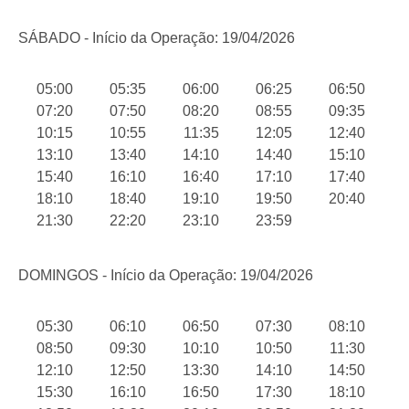
SÁBADO - Início da Operação: 19/04/2026
05:00
05:35
06:00
06:25
06:50
07:20
07:50
08:20
08:55
09:35
10:15
10:55
11:35
12:05
12:40
13:10
13:40
14:10
14:40
15:10
15:40
16:10
16:40
17:10
17:40
18:10
18:40
19:10
19:50
20:40
21:30
22:20
23:10
23:59
DOMINGOS - Início da Operação: 19/04/2026
05:30
06:10
06:50
07:30
08:10
08:50
09:30
10:10
10:50
11:30
12:10
12:50
13:30
14:10
14:50
15:30
16:10
16:50
17:30
18:10