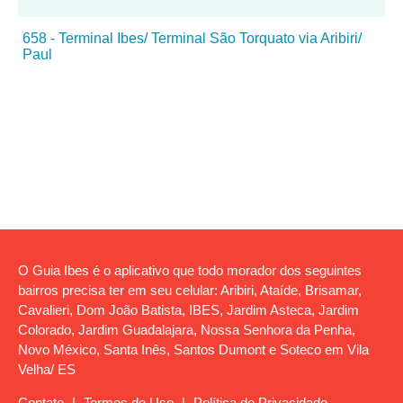
658 - Terminal Ibes/ Terminal São Torquato via Aribiri/
Paul
O Guia Ibes é o aplicativo que todo morador dos seguintes
bairros precisa ter em seu celular: Aribiri, Ataíde, Brisamar,
Cavalieri, Dom João Batista, IBES, Jardim Asteca, Jardim
Colorado, Jardim Guadalajara, Nossa Senhora da Penha,
Novo México, Santa Inês, Santos Dumont e Soteco em Vila
Velha/ ES
Contato
|
Termos de Uso
|
Política de Privacidade