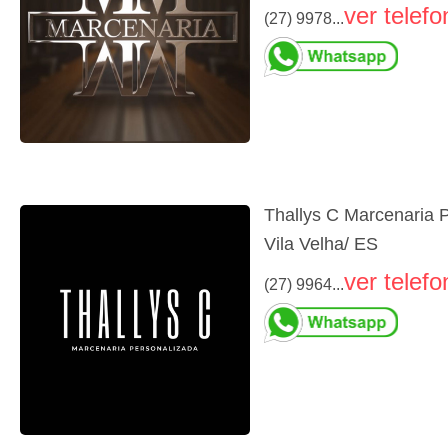
ver telefo
(27) 9978...
Thallys C Marcenaria 
Vila Velha/ ES
ver telefo
(27) 9964...