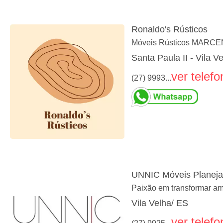
Ronaldo's Rústicos
Móveis Rústicos MARCENA
Santa Paula II - Vila V
ver telefo
(27) 9993...
UNNIC Móveis Planej
Paixão em transformar am
Vila Velha/ ES
ver telefo