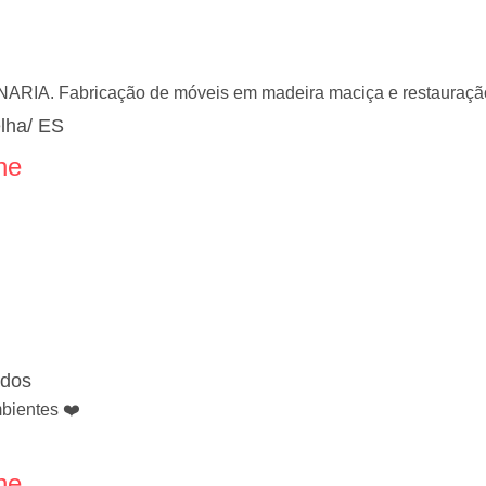
RIA. Fabricação de móveis em madeira maciça e restauraçã
elha/ ES
ne
ados
bientes ❤️
ne