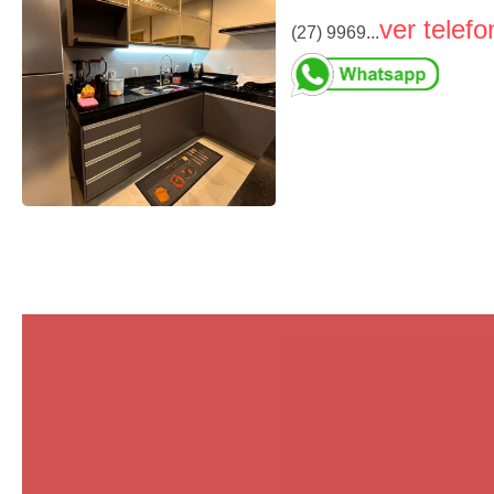
ver telefo
(27) 9969...