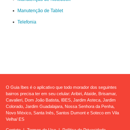
Manutenção de Tablet
Telefonia
O Guia Ibes é o aplicativo que todo morador dos seguintes
bairros precisa ter em seu celular: Aribiri, Ataíde, Brisamar,
Cavalieri, Dom João Batista, IBES, Jardim Asteca, Jardim
Colorado, Jardim Guadalajara, Nossa Senhora da Penha,
Novo México, Santa Inês, Santos Dumont e Soteco em Vila
Velha/ ES
Contato
|
Termos de Uso
|
Política de Privacidade