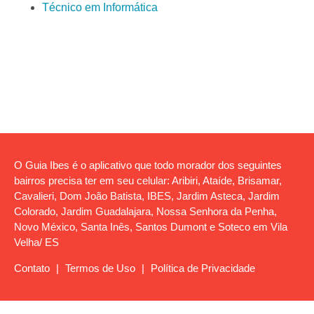
Técnico em Informática
O Guia Ibes é o aplicativo que todo morador dos seguintes
bairros precisa ter em seu celular: Aribiri, Ataíde, Brisamar,
Cavalieri, Dom João Batista, IBES, Jardim Asteca, Jardim
Colorado, Jardim Guadalajara, Nossa Senhora da Penha,
Novo México, Santa Inês, Santos Dumont e Soteco em Vila
Velha/ ES
Contato
|
Termos de Uso
|
Política de Privacidade