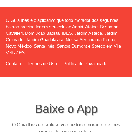
O Guia Ibes é o aplicativo que todo morador dos seguintes
bairros precisa ter em seu celular: Aribiri, Ataíde, Brisamar,
Cavalieri, Dom João Batista, IBES, Jardim Asteca, Jardim
Colorado, Jardim Guadalajara, Nossa Senhora da Penha,
Novo México, Santa Inês, Santos Dumont e Soteco em Vila
Velha/ ES
Contato
|
Termos de Uso
|
Política de Privacidade
Baixe o App
O Guia Ibes é o aplicativo que todo morador de Ibes
precisa ter em seu celular