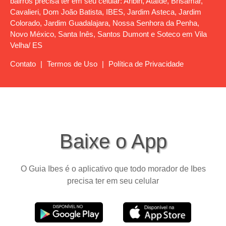
bairros precisa ter em seu celular: Aribiri, Ataíde, Brisamar,
Cavalieri, Dom João Batista, IBES, Jardim Asteca, Jardim
Colorado, Jardim Guadalajara, Nossa Senhora da Penha,
Novo México, Santa Inês, Santos Dumont e Soteco em Vila
Velha/ ES
Contato
|
Termos de Uso
|
Política de Privacidade
Baixe o App
O Guia Ibes é o aplicativo que todo morador de Ibes
precisa ter em seu celular