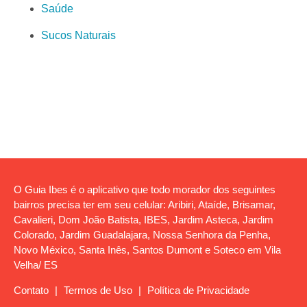
Saúde
Sucos Naturais
O Guia Ibes é o aplicativo que todo morador dos seguintes
bairros precisa ter em seu celular: Aribiri, Ataíde, Brisamar,
Cavalieri, Dom João Batista, IBES, Jardim Asteca, Jardim
Colorado, Jardim Guadalajara, Nossa Senhora da Penha,
Novo México, Santa Inês, Santos Dumont e Soteco em Vila
Velha/ ES
Contato
|
Termos de Uso
|
Política de Privacidade