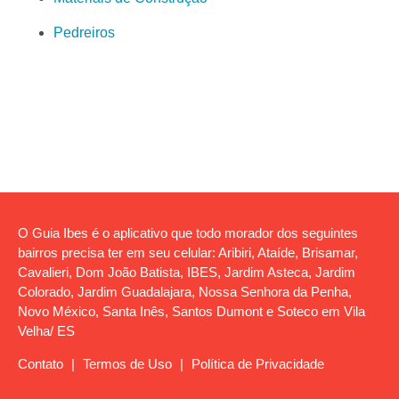
Pedreiros
O Guia Ibes é o aplicativo que todo morador dos seguintes
bairros precisa ter em seu celular: Aribiri, Ataíde, Brisamar,
Cavalieri, Dom João Batista, IBES, Jardim Asteca, Jardim
Colorado, Jardim Guadalajara, Nossa Senhora da Penha,
Novo México, Santa Inês, Santos Dumont e Soteco em Vila
Velha/ ES
Contato
|
Termos de Uso
|
Política de Privacidade