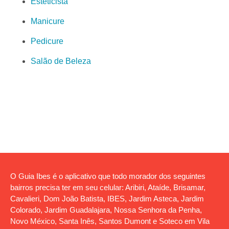
Esteticista
Manicure
Pedicure
Salão de Beleza
O Guia Ibes é o aplicativo que todo morador dos seguintes
bairros precisa ter em seu celular: Aribiri, Ataíde, Brisamar,
Cavalieri, Dom João Batista, IBES, Jardim Asteca, Jardim
Colorado, Jardim Guadalajara, Nossa Senhora da Penha,
Novo México, Santa Inês, Santos Dumont e Soteco em Vila