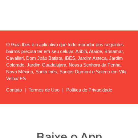
O Guia Ibes é o aplicativo que todo morador dos seguintes
bairros precisa ter em seu celular: Aribiri, Ataíde, Brisamar,
Cavalieri, Dom João Batista, IBES, Jardim Asteca, Jardim
Colorado, Jardim Guadalajara, Nossa Senhora da Penha,
Novo México, Santa Inês, Santos Dumont e Soteco em Vila
Velha/ ES
Contato
|
Termos de Uso
|
Política de Privacidade
Baixe o App