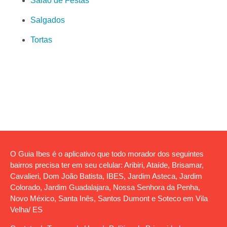
Salão de Festas
Salgados
Tortas
O Guia Ibes é o aplicativo que todo morador dos seguintes
bairros precisa ter em seu celular: Aribiri, Ataíde, Brisamar,
Cavalieri, Dom João Batista, IBES, Jardim Asteca, Jardim
Colorado, Jardim Guadalajara, Nossa Senhora da Penha,
Novo México, Santa Inês, Santos Dumont e Soteco em Vila
Velha/ ES