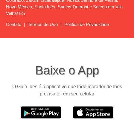
Colorado, Jardim Guadalajara, Nossa Senhora da Penha,
Novo México, Santa Inês, Santos Dumont e Soteco em Vila
Velha/ ES
Contato
|
Termos de Uso
|
Política de Privacidade
Baixe o App
O Guia Ibes é o aplicativo que todo morador de Ibes
precisa ter em seu celular