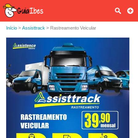
Início
>
Assisttrack
>
Rastreamento Veicular