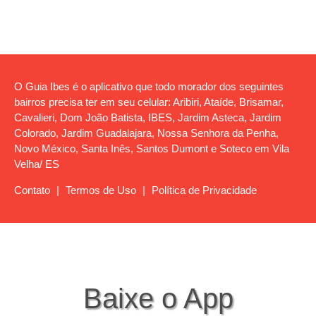
O Guia Ibes é o aplicativo que todo morador dos seguintes
bairros precisa ter em seu celular: Aribiri, Ataíde, Brisamar,
Cavalieri, Dom João Batista, IBES, Jardim Asteca, Jardim
Colorado, Jardim Guadalajara, Nossa Senhora da Penha,
Novo México, Santa Inês, Santos Dumont e Soteco em Vila
Velha/ ES
Contato
|
Termos de Uso
|
Política de Privacidade
Baixe o App