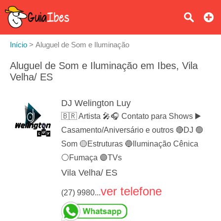
Início
>
Aluguel de Som e Iluminação
Aluguel de Som e Iluminação em Ibes, Vila
Velha/ ES
DJ Welington Luy
🇧🇷 Artista 🎤🎧 Contato para Shows ▶️
Casamento/Aniversário e outros 🔴DJ 🟢
Som 🟡Estruturas 🔵Iluminação Cênica
⚪️Fumaça 🟣TVs
Vila Velha/ ES
ver telefone
(27) 9980...